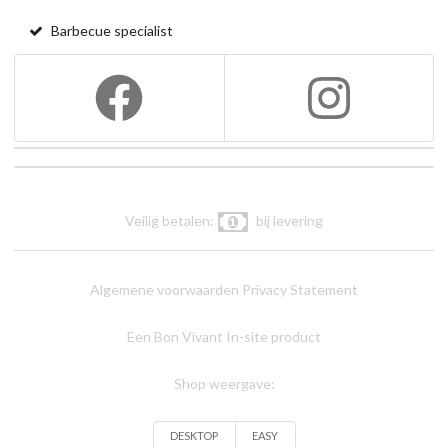
Barbecue specialist
Veilig betalen:
bij levering
Algemene voorwaarden
Privacy Statement
Een Bon Vivant In-site product
Shop weergave:
DESKTOP
EASY