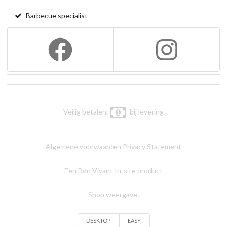
Barbecue specialist
Veilig betalen:
bij levering
Algemene voorwaarden
Privacy Statement
Een Bon Vivant In-site product
Shop weergave:
DESKTOP
EASY