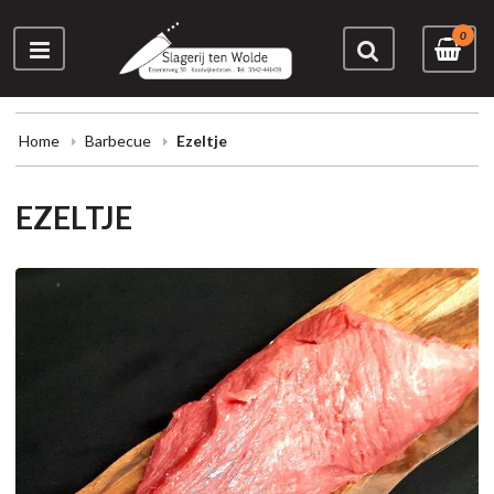
0
Home
Barbecue
Ezeltje
EZELTJE