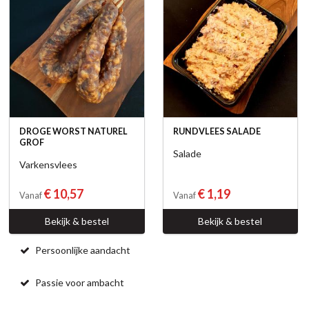
DROGE WORST NATUREL
RUNDVLEES SALADE
GROF
Salade
Varkensvlees
€ 10,57
€ 1,19
Vanaf
Vanaf
Bekijk & bestel
Bekijk & bestel
Persoonlijke aandacht
Passie voor ambacht