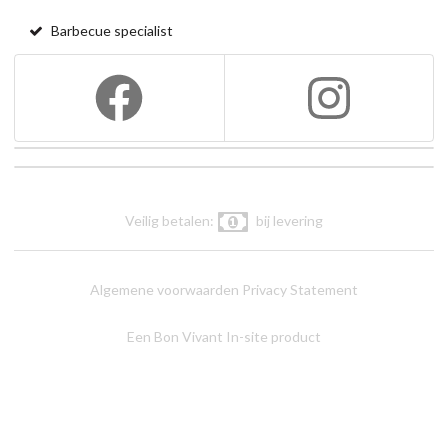
Barbecue specialist
Veilig betalen:
bij levering
Algemene voorwaarden
Privacy Statement
Een Bon Vivant In-site product
Shop weergave:
DESKTOP
EASY