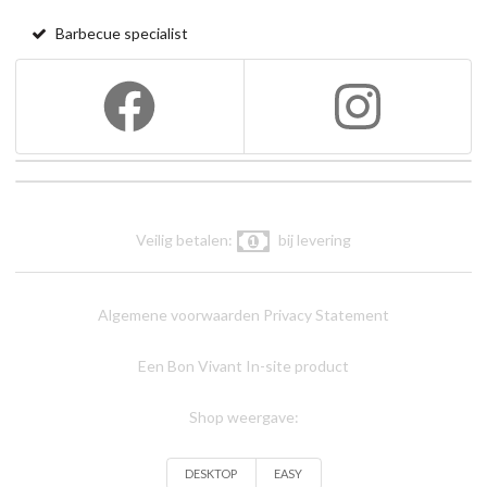
Barbecue specialist
Veilig betalen:
bij levering
Algemene voorwaarden
Privacy Statement
Een Bon Vivant In-site product
Shop weergave:
DESKTOP
EASY