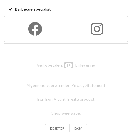
Barbecue specialist
Veilig betalen:
bij levering
Algemene voorwaarden
Privacy Statement
Een Bon Vivant In-site product
Shop weergave:
DESKTOP
EASY