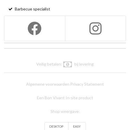
Barbecue specialist
Veilig betalen:
bij levering
Algemene voorwaarden
Privacy Statement
Een Bon Vivant In-site product
Shop weergave:
DESKTOP
EASY