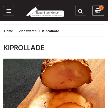
0
Home
Vleeswaren
Kiprollade
KIPROLLADE