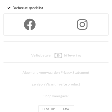
Barbecue specialist
Veilig betalen:
bij levering
Algemene voorwaarden
Privacy Statement
Een Bon Vivant In-site product
Shop weergave:
DESKTOP
EASY