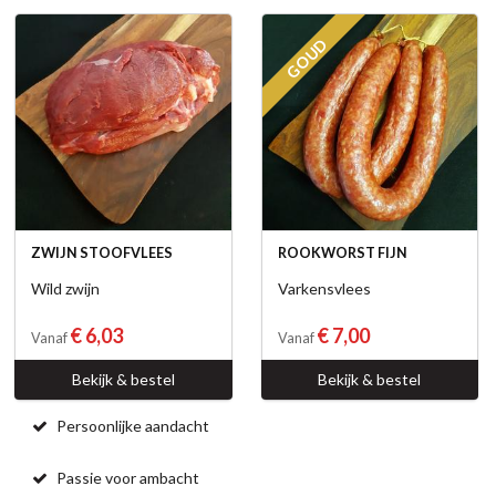
GOUD
ZWIJN STOOFVLEES
ROOKWORST FIJN
Wild zwijn
Varkensvlees
€ 6,03
€ 7,00
Vanaf
Vanaf
Bekijk & bestel
Bekijk & bestel
Persoonlijke aandacht
Passie voor ambacht